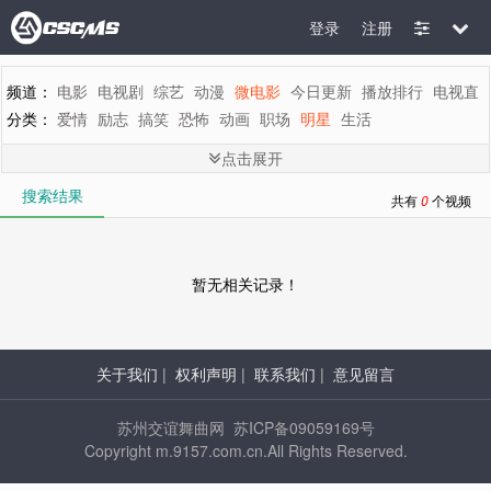
登录
注册
频道：
电影
电视剧
综艺
动漫
微电影
今日更新
播放排行
电视直
分类：
爱情
励志
搞笑
恐怖
动画
职场
明星
生活
地区：
全部
内地
香港
台湾
韩国
泰国
日本
美国
英国
新加坡
点击展开
年代：
全部
2015
2014
2013
2012
2011
2010
2009
2008
200
搜索结果
字母：
全部
A
B
C
D
E
F
G
H
I
J
K
L
M
N
O
P
Q
R
S
T
共有
0
个视频
暂无相关记录！
关于我们
|
权利声明
|
联系我们
|
意见留言
苏州交谊舞曲网 苏ICP备09059169号
Copyright m.9157.com.cn.All Rights Reserved.