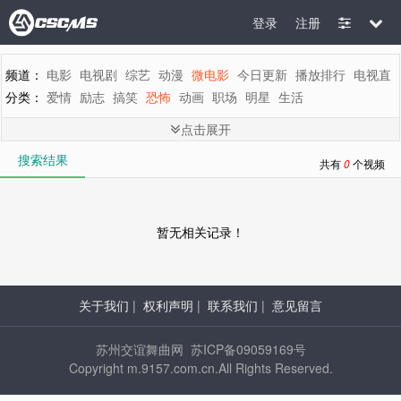
登录
注册
频道：
电影
电视剧
综艺
动漫
微电影
今日更新
播放排行
电视直
分类：
爱情
励志
搞笑
恐怖
动画
职场
明星
生活
地区：
全部
内地
香港
台湾
韩国
泰国
日本
美国
英国
新加坡
点击展开
年代：
全部
2015
2014
2013
2012
2011
2010
2009
2008
200
搜索结果
字母：
全部
A
B
C
D
E
F
G
H
I
J
K
L
M
N
O
P
Q
R
S
T
共有
0
个视频
暂无相关记录！
关于我们
|
权利声明
|
联系我们
|
意见留言
苏州交谊舞曲网 苏ICP备09059169号
Copyright m.9157.com.cn.All Rights Reserved.