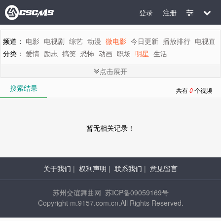
登录
注册
频道：
电影
电视剧
综艺
动漫
微电影
今日更新
播放排行
电视直
分类：
爱情
励志
搞笑
恐怖
动画
职场
明星
生活
地区：
全部
内地
香港
台湾
韩国
泰国
日本
美国
英国
新加坡
点击展开
年代：
全部
2015
2014
2013
2012
2011
2010
2009
2008
200
搜索结果
字母：
全部
A
B
C
D
E
F
G
H
I
J
K
L
M
共有
0
个视频
暂无相关记录！
关于我们
|
权利声明
|
联系我们
|
意见留言
苏州交谊舞曲网 苏ICP备09059169号
Copyright m.9157.com.cn.All Rights Reserved.