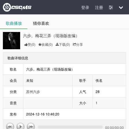
登录
注册
歌曲播放
猜你喜欢
六步。梅花三弄（现场版改编）
赞(
0
)
收藏(
0
)
下载(0)
分享
歌曲详细信息
歌名
六步。梅花三弄（现场版改编）
会员
未知
歌手
佚名
分类
苏州六步
人气
28
音质
大小
1
发布
2024-12-16 10:46:20
00:00
/
00:00