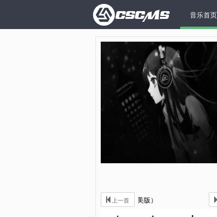
音乐首页
六步。老鹰捉小鸡（完美版）
上一首