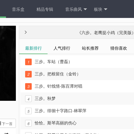
音乐盒
精品专辑
音乐曲风
板块
《
六步。老鹰捉小鸡（完美版

最新排行
人气排行
站长推荐
猜你喜欢
三步。车站（曹磊）
1
三步。把根留住（金铃）
2
三步。针线情-陈百潭对唱
3
三步。秋梦
4
三步。徘徊十字路口-林翠萍
5
恰恰。斯琴高丽的伤心
下一首
6