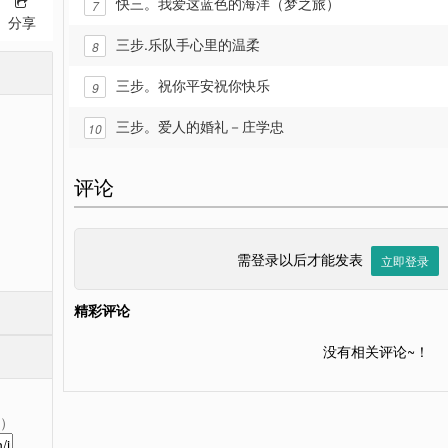
快三。我爱这蓝色的海洋（梦之旅）
7
分享
三步.乐队手心里的温柔
8
三步。祝你平安祝你快乐
9
三步。爱人的婚礼－庄学忠
10
评论
需登录以后才能发表
立即登录
精彩评论
没有相关评论~！
）