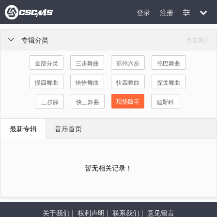
登录
注册
专辑分类
点击展开

全部分类
三步舞曲
苏州六步
伦巴舞曲
慢四舞曲
恰恰舞曲
快四舞曲
探戈舞曲
现场版等
三步踩
快三舞曲
迪斯科
最新专辑
音乐首页
暂无相关记录！
关于我们
|
权利声明
|
联系我们
|
意见留言