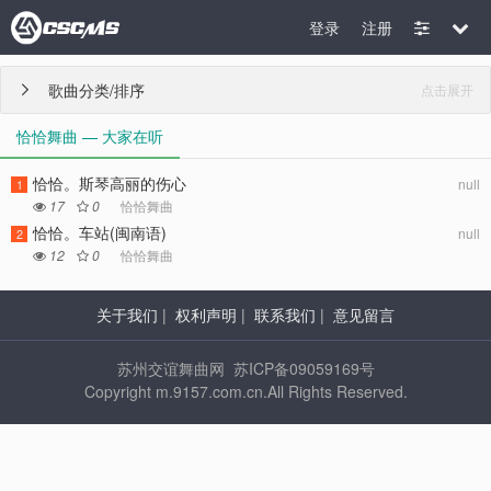
登录
注册
歌曲分类/排序
点击展开

恰恰舞曲 — 大家在听
恰恰。斯琴高丽的伤心
null
1
17
0
恰恰舞曲
恰恰。车站(闽南语)
null
2
12
0
恰恰舞曲
关于我们
|
权利声明
|
联系我们
|
意见留言
苏州交谊舞曲网 苏ICP备09059169号
Copyright m.9157.com.cn.All Rights Reserved.