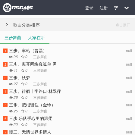
登录
注册
歌曲分类/排序
点击展开

三步舞曲 — 大家在听
三步。车站（曹磊）
null
1
96
0
三步舞曲
三步。离开网络真孤单 男
null
2
41
0
三步舞曲
三步。秋梦
null
3
27
0
三步舞曲
三步。徘徊十字路口-林翠萍
null
4
26
0
三步舞曲
三步。把根留住（金铃）
null
5
25
0
三步舞曲
三步.乐队手心里的温柔
null
6
20
0
三步舞曲
慢三。无情世界多情人
null
7